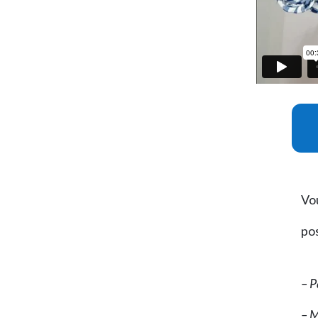
Vou
po
– P
– M