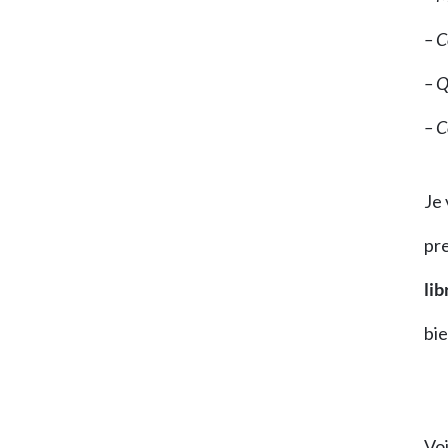
– C
– Q
– C
Je 
pre
li
bi
Voi