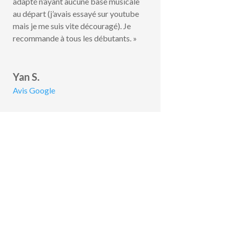
adapté n’ayant aucune base musicale
au départ (j’avais essayé sur youtube
mais je me suis vite découragé). Je
recommande à tous les débutants. »
Yan S.
Avis Google